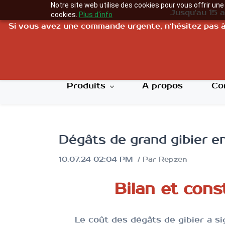
Notre site web utilise des cookies pour vous offrir un
Jusqu'au 15 
cookies.
Plus d'info
Si vous avez une commande urgente, n'hésitez pas à n
L
Produits
A propos
Co
Dégâts de grand gibier e
10.07.24 02:04 PM
Par
Repzen
Bilan et cons
Le coût des dégâts de gibier a s