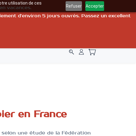
tre utilisation de ces
Refuser
Accepter
 en vacances.
llement d'environ 5 jours ouvrés. Passez un excellent
info@repzen.fr
07 82 22 07 38
bier en France
 s
elon une étude de la Fédération