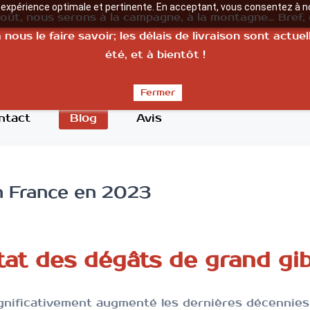
e expérience optimale et pertinente. En acceptant, vous consentez à no
août, nous serons à la campagne, à la montagne… Bref,
ous le faire savoir; les délais de livraison sont actue
a technologie au service de l'agriculture
été, et à bientôt !
Fermer
ntact
Blog
Avis
n France en 2023
tat des dégâts de grand gi
ignificativement augmenté les dernières décennies