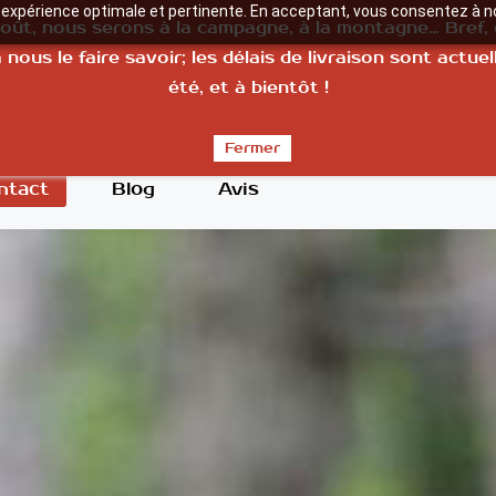
e expérience optimale et pertinente. En acceptant, vous consentez à no
août, nous serons à la campagne, à la montagne… Bref,
ous le faire savoir; les délais de livraison sont actue
a technologie au service de l'agriculture
été, et à bientôt !
Fermer
ntact
Blog
Avis