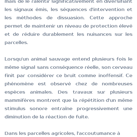
mais de le ralentir significativement en diversifiant
sont capables de percevoir des infrasons
les signaux émis, les séquences d'intervention et
produits par des phénomènes météorologiques
les méthodes de dissuasion. Cette approche
lointains, leur permettant parfois d'anticiper
permet de maintenir un niveau de protection élevé
des tempêtes avant même qu'elles ne soient
et de réduire durablement les nuisances sur les
perceptibles par l'homme.
parcelles.
Lorsqu'un animal sauvage entend plusieurs fois le
même signal sans conséquence réelle, son cerveau
finit par considérer ce bruit comme inoffensif.
Ce
phénomène est observé chez de nombreuses
espèces animales. Des travaux sur plusieurs
mammifères montrent que la répétition d'un même
stimulus sonore entraîne progressivement une
diminution de la réaction de fuite.
Dans les parcelles agricoles, l'accoutumance à