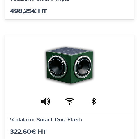
498,25€
HT
Vadalarm Smart Duo Flash
322,60€
HT