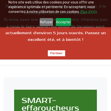
Notre site web utilise des cookies pour vous offrir une
Jusqu'au 15 août, nous serons à la campagne, à la
Connectez-vous
Inscrivez-vous
expérience optimale et pertinente. En acceptant, vous
consentez à notre utilisation de ces cookies.
Plus d'info
montagne… Bref, en vacances.
Si vous avez une commande urgente, n'hésitez pas
Refuser
Accepter
à nous le faire savoir; les délais de livraison sont
actuellement d'environ 5 jours ouvrés. Passez un
excellent été, et à bientôt !
La technologie au service de l'agriculture
Fermer
SMART-
effaroucheurs